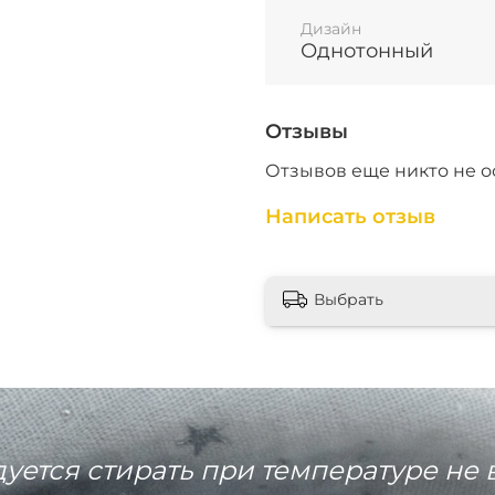
Быстро сохнет, н
Дизайн
Усадка 3-5%
Однотонный
Стирка при темпе
прямыми солнеч
ВАЖНО
Отзывы
Из-за разной цве
Отзывов еще никто не о
отличаться.
Написать отзыв
В разных рулонах
от друга. 100% по
будет.
Ткань рвётся по у
Выбрать
ткани производим
см.
ется стирать при температуре не 