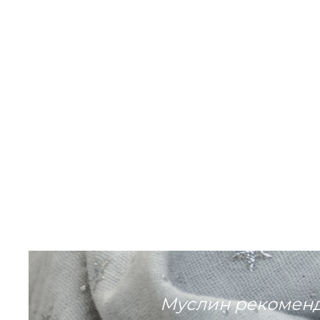
Муслин рекоменду