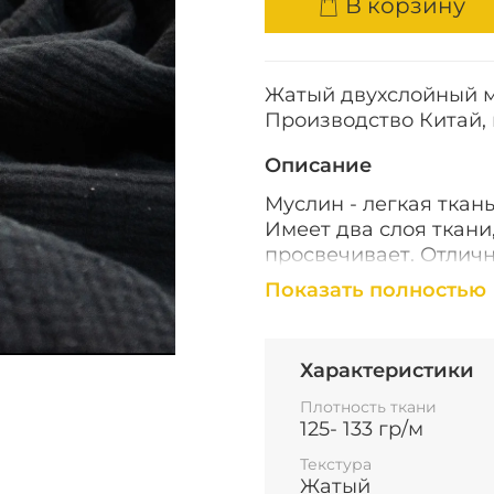
В корзину
Жатый двухслойный му
Производство Китай, 
Описание
Муслин - легкая ткань
Имеет два слоя ткани
просвечивает. Отличн
Показать полностью
Подходит для пошива
кроя, полотенец, пле
Не подходит для поши
Характеристики
воздушности ткани н
Плотность ткани
минимальной.
125- 133 гр/м
Текстура
Жатый