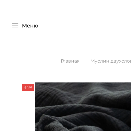
Меню
Главная
Муслин двухсл
-14%