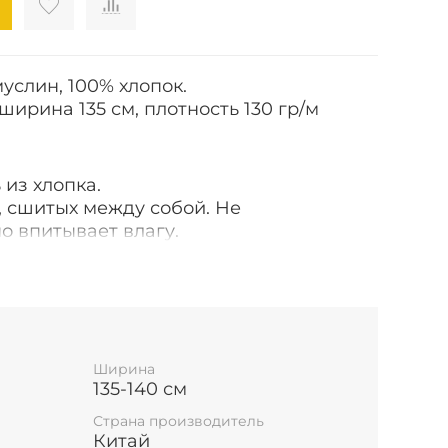
слин, 100% хлопок.
ширина 135 см, плотность 130 гр/м
 из хлопка.
, сшитых между собой. Не
о впитывает влагу.
 пеленок, пижам и одежды свободного
дов, аксессуаров и даже игрушек!
ва одежды по силуэту, в обтяг- из-за
агрузка на швы должна быть
Ширина
135-140 см
Страна производитель
Китай