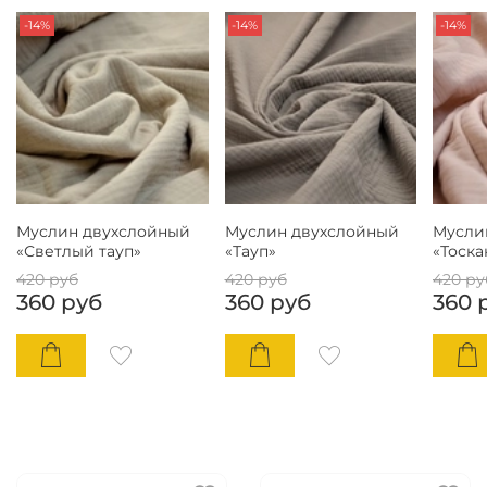
-14%
-14%
-14%
Муслин двухслойный
Муслин двухслойный
Мусли
«Светлый тауп»
«Тауп»
«Тоска
420 руб
420 руб
420 ру
360 руб
360 руб
360 