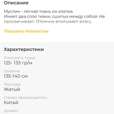
Описание
Муслин - легкая ткань из хлопка.
Имеет два слоя ткани, сшитых между собой. Не
просвечивает. Отлично впитывает влагу.
Подходит для пошива пеленок, пижам и одежды
Показать полностью
свободного кроя, полотенец, пледов,
аксессуаров и даже игрушек!
Характеристики
Не подходит для пошива одежды по силуэту, в
обтяг- из-за воздушности ткани нагрузка на швы
Плотность ткани
должна быть минимальной.
125- 133 гр/м
Ширина
135-140 см
Быстро сохнет, не требует глажки
Усадка 3-5%
Текстура
Стирка при температуре до 40 градусов, не
Жатый
сушить под прямыми солнечными лучами
Страна производитель
Китай
ВАЖНО
Из-за разной цветопередачи экрана,
Дизайн
оттенок может отличаться.