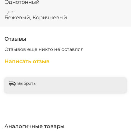
Однотонный
В разных рулонах тона незначительно
Цвет
отличаются друг от друга. 100% попадания в
Бежевый, Коричневый
цвет с разных поставок не будет.
Ткань рвётся по утку, для более ровного
отреза. Отмер ткани производим в ручную,
Отзывы
возможна погрешность 1-2 см.
Отзывов еще никто не оставлял
Написать отзыв
Выбрать
Аналогичные товары