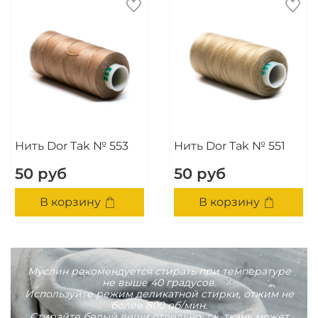
Нить Dor Tak № 553
Нить Dor Tak № 551
50 руб
50 руб
В корзину
В корзину
Муслин рекомендуется стирать при температуре
не выше 40 градусов.
Используйте режим деликатной стирки, отжим не
более 800 об/мин.
Стирайте белый вещи отдельно, т.к. ткань может