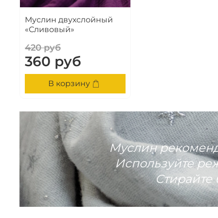
Муслин двухслойный
«Сливовый»
420 руб
360 руб
В корзину
Муслин рекоменду
Используйте реж
Стирайте 