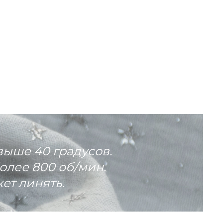
выше 40 градусов.
олее 800 об/мин.
ет линять.