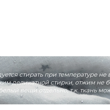
ется стирать при температуре не 
им деликатной стирки, отжим не б
белый вещи отдельно, т.к. ткань мож