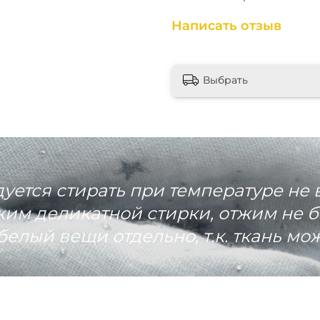
Написать отзыв
Выбрать
ется стирать при температуре не 
им деликатной стирки, отжим не б
белый вещи отдельно, т.к. ткань мож