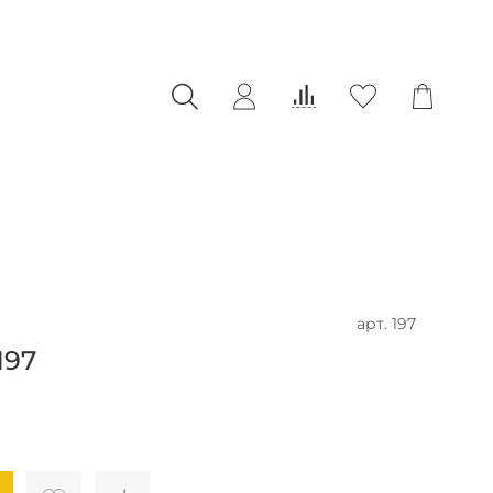
арт.
197
197