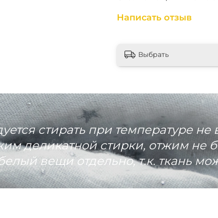
Написать отзыв
Выбрать
ется стирать при температуре не 
им деликатной стирки, отжим не б
белый вещи отдельно, т.к. ткань мож