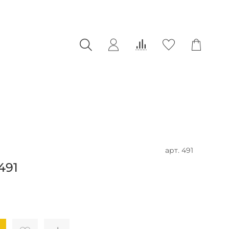
арт.
491
491