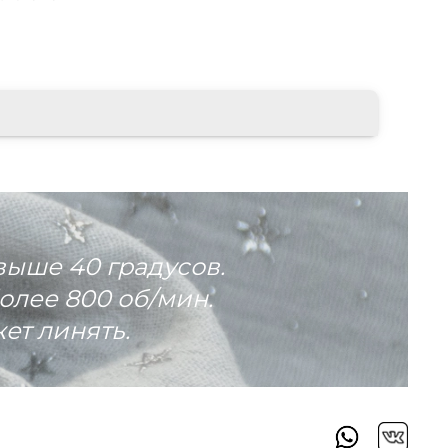
выше 40 градусов.
олее 800 об/мин.
ет линять.