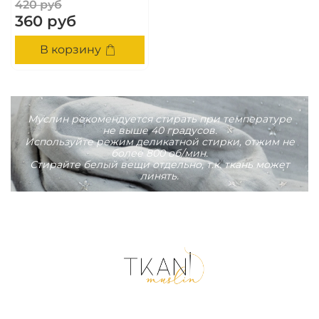
420 руб
360 руб
В корзину
Муслин рекомендуется стирать при температуре
не выше 40 градусов.
Используйте режим деликатной стирки, отжим не
более 800 об/мин.
Стирайте белый вещи отдельно, т.к. ткань может
линять.